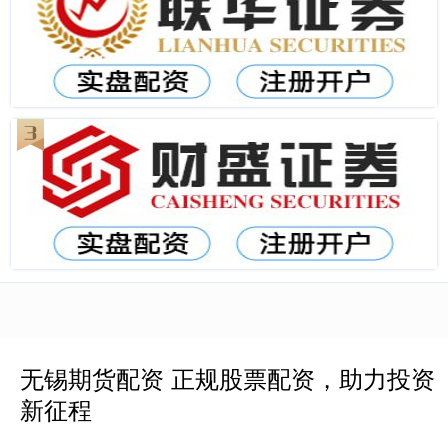
无锡期货配资 正规股票配资，助力投资
新征程