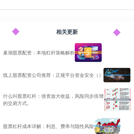
相关更新
巢湖股票配资：本地杠杆策略解析
线上股票配资公司推荐：正规平台资金安全（）
什么叫股票杠杆：借资放大收益，风险同步倍增
的交易方式。
股票杠杆成本详解：利息、费率与隐性风险