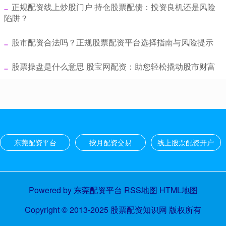
​正规配资线上炒股门户 持仓股票配债：投资良机还是风险
陷阱？
​股市配资合法吗？正规股票配资平台选择指南与风险提示
​股票操盘是什么意思 股宝网配资：助您轻松撬动股市财富
东莞配资平台
按月配资交易
线上股票配资开户
Powered by
东莞配资平台
RSS地图
HTML地图
Copyright
© 2013-2025
股票配资知识网
版权所有