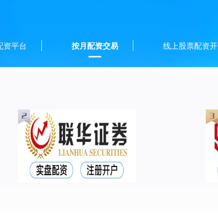
配资平台
按月配资交易
线上股票配资开