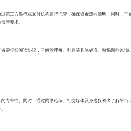
通过第三方银行或支付机构进行托管，确保资金流向透明。同时，平
融监管要求。
者需仔细阅读协议，了解管理费、利息等具体标准。警惕那些以“低
队的专业性。同时，通过网络论坛、社交媒体及身边投资者了解平台
价。