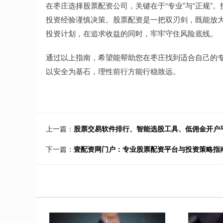
在枣庄选择股票配资公司，关键在于“专业”与“正规
投资经验谨慎决策。股票配资是一把双刃剑，既能放
投资计划，在追求收益的同时，牢牢守住风险底线。
通过以上指南，希望能帮助您在枣庄找到适合自己的
以安全为基石，理性前行方能行稳致远。
上一篇：
股票交易软件排行、智能选股工具、低佣金开户
下一篇：
壹配资网门户：专业股票配资平台与投资策略指