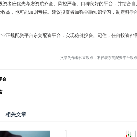
”。投资者应优先考虑资质齐全、风控严谨、口碑良好的平台，并结合自
大收益，也可能加剧亏损。建议投资者加强金融知识学习，制定科学
专业正规配资平台东莞配资平台，实现稳健投资。记住，任何投资都
文章为作者独立观点，不代表东莞配资平台观
平台
南
相关文章