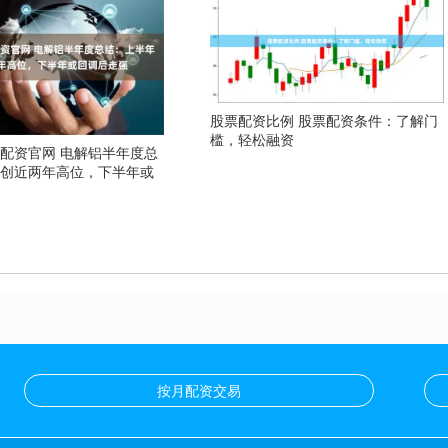
股票配资比例 股票配资条件：了解门
槛，轻松融资
配资官网 电解铝半年度总
年创近两年高位，下半年或
强
按月配资交易