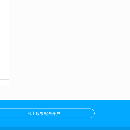
线上股票配资开户