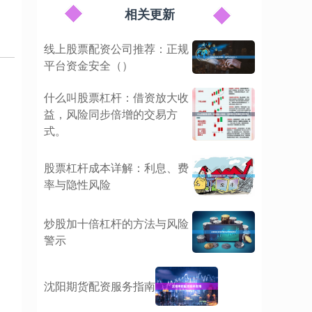
相关更新
线上股票配资公司推荐：正规
平台资金安全（）
什么叫股票杠杆：借资放大收
益，风险同步倍增的交易方
式。
股票杠杆成本详解：利息、费
率与隐性风险
炒股加十倍杠杆的方法与风险
警示
沈阳期货配资服务指南