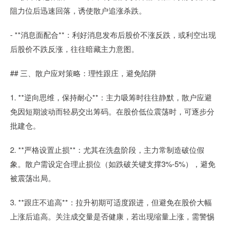
阻力位后迅速回落，诱使散户追涨杀跌。
- **消息面配合**：利好消息发布后股价不涨反跌，或利空出现
后股价不跌反涨，往往暗藏主力意图。
## 三、散户应对策略：理性跟庄，避免陷阱
1. **逆向思维，保持耐心**：主力吸筹时往往静默，散户应避
免因短期波动而轻易交出筹码。在股价低位震荡时，可逐步分
批建仓。
2. **严格设置止损**：尤其在洗盘阶段，主力常制造破位假
象。散户需设定合理止损位（如跌破关键支撑3%-5%），避免
被震荡出局。
3. **跟庄不追高**：拉升初期可适度跟进，但避免在股价大幅
上涨后追高。关注成交量是否健康，若出现缩量上涨，需警惕