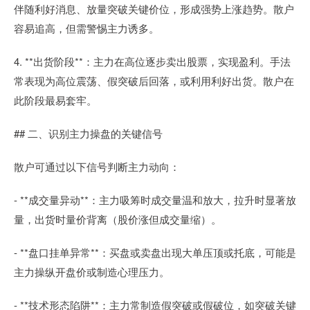
伴随利好消息、放量突破关键价位，形成强势上涨趋势。散户
容易追高，但需警惕主力诱多。
4. **出货阶段**：主力在高位逐步卖出股票，实现盈利。手法
常表现为高位震荡、假突破后回落，或利用利好出货。散户在
此阶段最易套牢。
## 二、识别主力操盘的关键信号
散户可通过以下信号判断主力动向：
- **成交量异动**：主力吸筹时成交量温和放大，拉升时显著放
量，出货时量价背离（股价涨但成交量缩）。
- **盘口挂单异常**：买盘或卖盘出现大单压顶或托底，可能是
主力操纵开盘价或制造心理压力。
- **技术形态陷阱**：主力常制造假突破或假破位，如突破关键