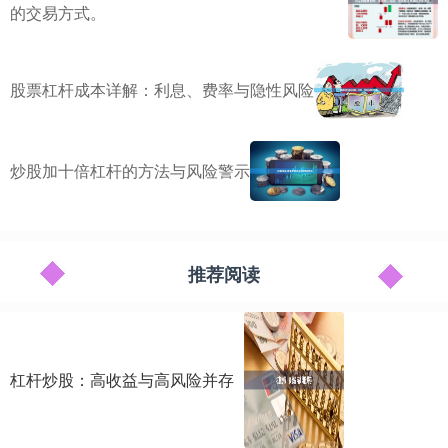
的交易方式。
股票杠杆成本详解：利息、费率与隐性风险
炒股加十倍杠杆的方法与风险警示
推荐阅读
杠杆炒股：高收益与高风险并存