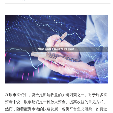
在股市投资中，资金是影响收益的关键因素之一。对于许多投
资者来说，股票配资是一种放大资金、提高收益的常见方式。
然而，随着配资市场的快速发展，各类平台鱼龙混杂，如何选