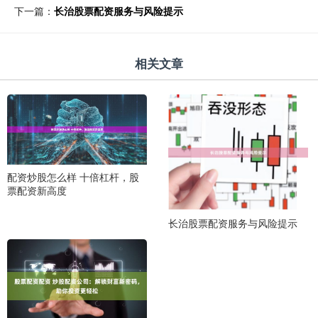
下一篇：
长治股票配资服务与风险提示
相关文章
配资炒股怎么样 十倍杠杆，股
票配资新高度
长治股票配资服务与风险提示