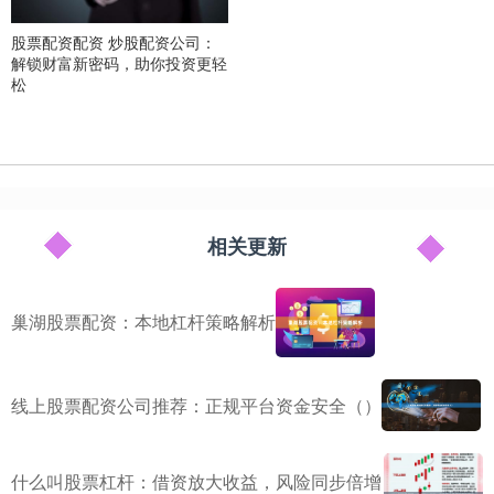
股票配资配资 炒股配资公司：
解锁财富新密码，助你投资更轻
松
相关更新
巢湖股票配资：本地杠杆策略解析
线上股票配资公司推荐：正规平台资金安全（）
什么叫股票杠杆：借资放大收益，风险同步倍增