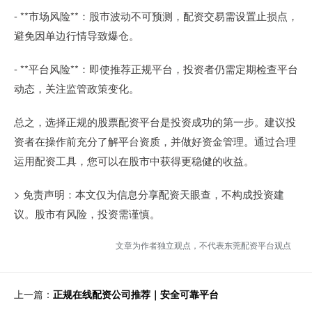
- **市场风险**：股市波动不可预测，配资交易需设置止损点，
避免因单边行情导致爆仓。
- **平台风险**：即使推荐正规平台，投资者仍需定期检查平台
动态，关注监管政策变化。
总之，选择正规的股票配资平台是投资成功的第一步。建议投
资者在操作前充分了解平台资质，并做好资金管理。通过合理
运用配资工具，您可以在股市中获得更稳健的收益。
> 免责声明：本文仅为信息分享配资天眼查，不构成投资建
议。股市有风险，投资需谨慎。
文章为作者独立观点，不代表东莞配资平台观点
上一篇：
正规在线配资公司推荐｜安全可靠平台