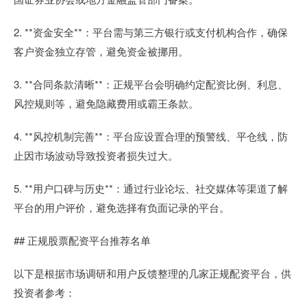
2. **资金安全**：平台需与第三方银行或支付机构合作，确保
客户资金独立存管，避免资金被挪用。
3. **合同条款清晰**：正规平台会明确约定配资比例、利息、
风控规则等，避免隐藏费用或霸王条款。
4. **风控机制完善**：平台应设置合理的预警线、平仓线，防
止因市场波动导致投资者损失过大。
5. **用户口碑与历史**：通过行业论坛、社交媒体等渠道了解
平台的用户评价，避免选择有负面记录的平台。
## 正规股票配资平台推荐名单
以下是根据市场调研和用户反馈整理的几家正规配资平台，供
投资者参考：