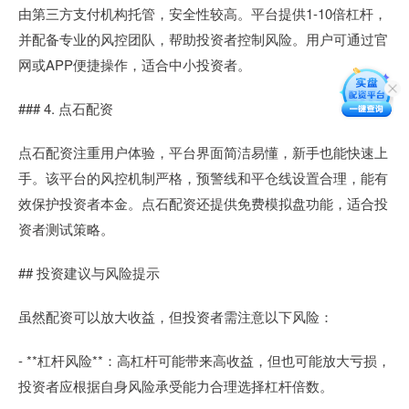
由第三方支付机构托管，安全性较高。平台提供1-10倍杠杆，
并配备专业的风控团队，帮助投资者控制风险。用户可通过官
网或APP便捷操作，适合中小投资者。
### 4. 点石配资
点石配资注重用户体验，平台界面简洁易懂，新手也能快速上
手。该平台的风控机制严格，预警线和平仓线设置合理，能有
效保护投资者本金。点石配资还提供免费模拟盘功能，适合投
资者测试策略。
## 投资建议与风险提示
虽然配资可以放大收益，但投资者需注意以下风险：
- **杠杆风险**：高杠杆可能带来高收益，但也可能放大亏损，
投资者应根据自身风险承受能力合理选择杠杆倍数。