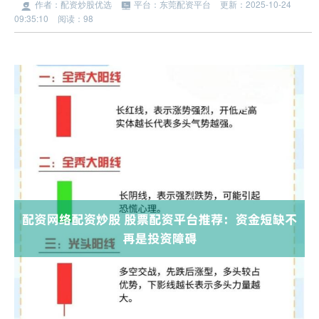
作者：配资炒股优选
平台：东莞配资平台
更新：2025-10-24
09:35:10
阅读：98