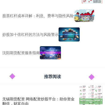
股票杠杆成本详解：利息、费率与隐性风险
炒股加十倍杠杆的方法与风险警示
沈阳期货配资服务指南
推荐阅读
无锡期货配资 网络配资炒股平台：助你资金
翻倍，财富自由