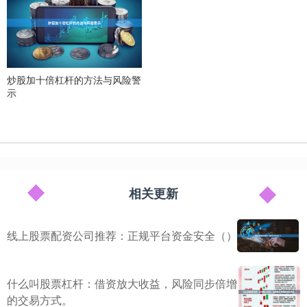
炒股加十倍杠杆的方法与风险警
示
相关更新
线上股票配资公司推荐：正规平台资金安全（）
什么叫股票杠杆：借资放大收益，风险同步倍增
的交易方式。