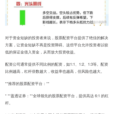
对于资金短缺的投资者来说，股票配资平台提供了绝佳的解决
方案，让资金短缺不再是投资障碍。这些平台允许投资者以较
低的保证金借入资金，从而放大投资收益。
配资公司通常提供不同比例的配资，如1:1、1:2、1:3等。配资
比例越高，杠杆倍数越大，收益率也越高，但风险也越大。
**推荐的股票配资平台：**
* **盈透证券：**全球领先的股票配资平台，提供高达 6:1 的杠
杆。