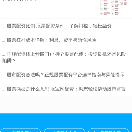
​股票配资比例 股票配资条件：了解门槛，轻松融资
​股票杠杆成本详解：利息、费率与隐性风险
​正规配资线上炒股门户 持仓股票配债：投资良机还是风险
陷阱？
​股市配资合法吗？正规股票配资平台选择指南与风险提示
​股票操盘是什么意思 股宝网配资：助您轻松撬动股市财富