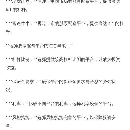
* **老虎证券：**专注于中国市场的股票配资平台，提供高达
5:1 的杠杆。
* **富途牛牛：**香港上市的股票配资平台，提供高达 4:1 的杠
杆。
**选择股票配资平台的注意事项：**
* **杠杆比例：**选择提供较高杠杆比例的平台，以放大投资
收益。
* **保证金要求：**确保平台的保证金要求符合您的资金状
况。
* **利率：**比较不同平台的利率，选择利率较低的平台。
* **风控措施：**选择风控措施完善的平台，以保障投资安
全。